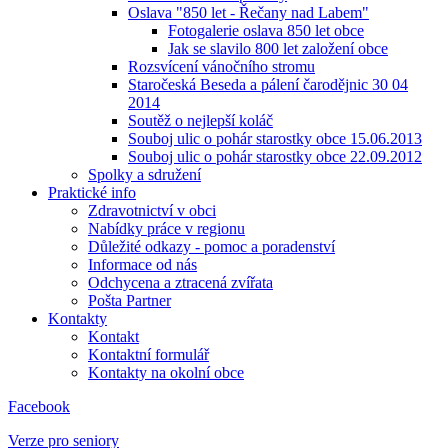
Oslava "850 let - Řečany nad Labem"
Fotogalerie oslava 850 let obce
Jak se slavilo 800 let založení obce
Rozsvícení vánočního stromu
Staročeská Beseda a pálení čarodějnic 30 04
2014
Soutěž o nejlepší koláč
Souboj ulic o pohár starostky obce 15.06.2013
Souboj ulic o pohár starostky obce 22.09.2012
Spolky a sdružení
Praktické info
Zdravotnictví v obci
Nabídky práce v regionu
Důležité odkazy - pomoc a poradenství
Informace od nás
Odchycena a ztracená zvířata
Pošta Partner
Kontakty
Kontakt
Kontaktní formulář
Kontakty na okolní obce
Facebook
Verze pro seniory