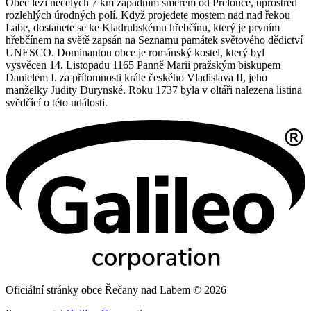
Obec leží necelých 7 km západním směrem od Přelouče, uprostřed
rozlehlých úrodných polí. Když projedete mostem nad nad řekou
Labe, dostanete se ke Kladrubskému hřebčínu, který je prvním
hřebčínem na světě zapsán na Seznamu památek světového dědictví
UNESCO. Dominantou obce je románský kostel, který byl
vysvěcen 14. Listopadu 1165 Panně Marii pražským biskupem
Danielem I. za přítomnosti krále českého Vladislava II, jeho
manželky Judity Durynské. Roku 1737 byla v oltáři nalezena listina
svědčící o této události.
Oficiální stránky obce Řečany nad Labem © 2026