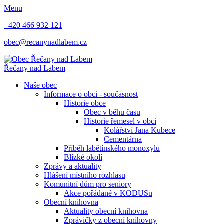
Menu
+420 466 932 121
obec@recanynadlabem.cz
Řečany nad Labem
Naše obec
Informace o obci - současnost
Historie obce
Obec v běhu času
Historie řemesel v obci
Kolářství Jana Kubece
Cementárna
Příběh labětínského monoxylu
Blízké okolí
Zprávy a aktuality
Hlášení místního rozhlasu
Komunitní dům pro seniory
Akce pořádané v KODUSu
Obecní knihovna
Aktuality obecní knihovna
Zprávičky z obecní knihovny