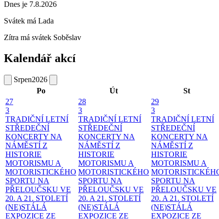
Dnes je 7.8.2026
Svátek má
Lada
Zítra má svátek
Soběslav
Kalendář akcí
Srpen
2026
Po
Út
St
27
28
29
3
3
3
TRADIČNÍ LETNÍ
TRADIČNÍ LETNÍ
TRADIČNÍ LETNÍ
STŘEDEČNÍ
STŘEDEČNÍ
STŘEDEČNÍ
KONCERTY NA
KONCERTY NA
KONCERTY NA
NÁMĚSTÍ
Z
NÁMĚSTÍ
Z
NÁMĚSTÍ
Z
HISTORIE
HISTORIE
HISTORIE
MOTORISMU A
MOTORISMU A
MOTORISMU A
MOTORISTICKÉHO
MOTORISTICKÉHO
MOTORISTICKÉH
SPORTU NA
SPORTU NA
SPORTU NA
PŘELOUČSKU VE
PŘELOUČSKU VE
PŘELOUČSKU VE
20. A 21. STOLETÍ
20. A 21. STOLETÍ
20. A 21. STOLETÍ
(NE)STÁLÁ
(NE)STÁLÁ
(NE)STÁLÁ
EXPOZICE ZE
EXPOZICE ZE
EXPOZICE ZE