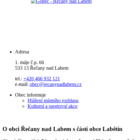
Adresa
1. máje č.p. 66
533 13 Řečany nad Labem
tel.:
+420 466 932 121
e-mail:
obec@recanynadlabem.cz
Obec informuje
Hlášení místního rozhlasu
Kulturní a sportovní akce
O obci Řečany nad Labem s částí obce Labětín