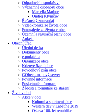
Odpadové hospodářství
Významné osobnosti obce
Marcella Marboe
Ondřej Klymčiw
Řečanský zpravodaj
Videokronika ze života obce
Fotogalerie ze života v obci
Územní a regulační plány obce
Anketa
Obecní úřad
Úřední deska
Dokumenty obce
e-podatelna
Organizace obce
Krizové řízení obce
Povodňový plán obce
GObec - mapový server
Povinné informace
Poskytnuté informace
Žádosti a formuláře ke stažení
Život v obci
Akce v obci
Kulturní a sportovní akce
Western day v Labětíně 2019
Oslava 100. let republiky