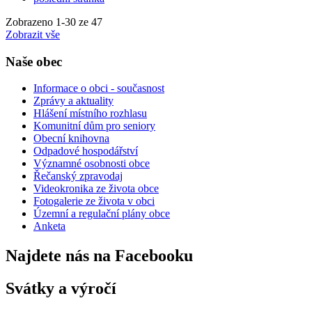
Zobrazeno
1
-
30
ze 47
Zobrazit vše
Naše obec
Informace o obci - současnost
Zprávy a aktuality
Hlášení místního rozhlasu
Komunitní dům pro seniory
Obecní knihovna
Odpadové hospodářství
Významné osobnosti obce
Řečanský zpravodaj
Videokronika ze života obce
Fotogalerie ze života v obci
Územní a regulační plány obce
Anketa
Najdete nás na Facebooku
Svátky a výročí