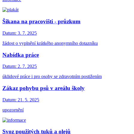
Šikana na pracovišti - průzkum
Datum:
3. 7. 2025
žádost o vyplnění krátkého anonymního dotazníku
Nabídka práce
Datum:
2. 7. 2025
úklidové práce i pro osoby se zdravotním postižením
Zákaz pohybu psů v areálu školy
Datum:
21. 5. 2025
upozornění
Svoz použitých tuků a olejů