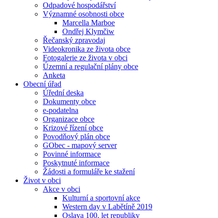
Odpadové hospodářství
Významné osobnosti obce
Marcella Marboe
Ondřej Klymčiw
Řečanský zpravodaj
Videokronika ze života obce
Fotogalerie ze života v obci
Územní a regulační plány obce
Anketa
Obecní úřad
Úřední deska
Dokumenty obce
e-podatelna
Organizace obce
Krizové řízení obce
Povodňový plán obce
GObec - mapový server
Povinné informace
Poskytnuté informace
Žádosti a formuláře ke stažení
Život v obci
Akce v obci
Kulturní a sportovní akce
Western day v Labětíně 2019
Oslava 100. let republiky