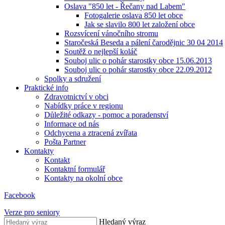
Oslava "850 let - Řečany nad Labem"
Fotogalerie oslava 850 let obce
Jak se slavilo 800 let založení obce
Rozsvícení vánočního stromu
Staročeská Beseda a pálení čarodějnic 30 04 2014
Soutěž o nejlepší koláč
Souboj ulic o pohár starostky obce 15.06.2013
Souboj ulic o pohár starostky obce 22.09.2012
Spolky a sdružení
Praktické info
Zdravotnictví v obci
Nabídky práce v regionu
Důležité odkazy - pomoc a poradenství
Informace od nás
Odchycena a ztracená zvířata
Pošta Partner
Kontakty
Kontakt
Kontaktní formulář
Kontakty na okolní obce
Facebook
Verze pro seniory
Hledaný výraz