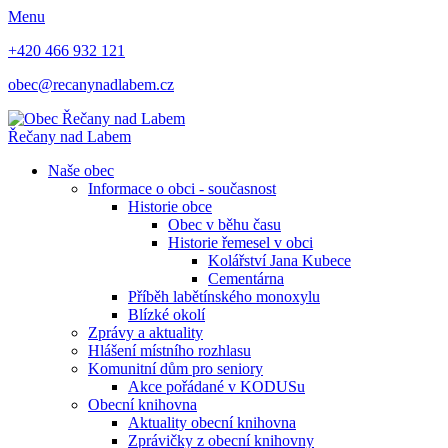
Menu
+420 466 932 121
obec@recanynadlabem.cz
Řečany nad Labem
Naše obec
Informace o obci - současnost
Historie obce
Obec v běhu času
Historie řemesel v obci
Kolářství Jana Kubece
Cementárna
Příběh labětínského monoxylu
Blízké okolí
Zprávy a aktuality
Hlášení místního rozhlasu
Komunitní dům pro seniory
Akce pořádané v KODUSu
Obecní knihovna
Aktuality obecní knihovna
Zprávičky z obecní knihovny