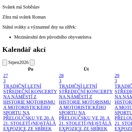
Svátek má
Soběslav
Zítra má svátek
Roman
Státní svátky a významné dny na zítřek:
Mezinárodní den původního obyvatelstva
Kalendář akcí
Srpen
2026
Po
Út
27
28
29
3
3
3
TRADIČNÍ LETNÍ
TRADIČNÍ LETNÍ
TRADIČ
STŘEDEČNÍ KONCERTY
STŘEDEČNÍ KONCERTY
STŘED
NA NÁMĚSTÍ
Z
NA NÁMĚSTÍ
Z
NA NÁ
HISTORIE MOTORISMU
HISTORIE MOTORISMU
HISTOR
A MOTORISTICKÉHO
A MOTORISTICKÉHO
A MOT
SPORTU NA
SPORTU NA
SPORT
PŘELOUČSKU VE 20. A
PŘELOUČSKU VE 20. A
PŘELOU
21. STOLETÍ
(NE)STÁLÁ
21. STOLETÍ
(NE)STÁLÁ
21. ST
EXPOZICE ZE SBÍREK
EXPOZICE ZE SBÍREK
EXPOZI