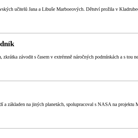
ovských učitelů Jana a Libuše Marboeových. Dětství prožila v Kladrube
odník
, zkrátka závodit s časem v extrémně náročných podmínkách a s tou nej
odí a základen na jiných planetách, spolupracoval s NASA na projekt