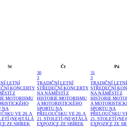
St
Čt
Pá
30
31
3
3
NÍ LETNÍ
TRADIČNÍ LETNÍ
TRADIČNÍ LETNÍ
EČNÍ KONCERTY
STŘEDEČNÍ KONCERTY
STŘEDEČNÍ KO
MĚSTÍ
Z
NA NÁMĚSTÍ
Z
NA NÁMĚSTÍ
Z
IE MOTORISMU
HISTORIE MOTORISMU
HISTORIE MOTO
ORISTICKÉHO
A MOTORISTICKÉHO
A MOTORISTIC
U NA
SPORTU NA
SPORTU NA
ČSKU VE 20. A
PŘELOUČSKU VE 20. A
PŘELOUČSKU VE 
OLETÍ
(NE)STÁLÁ
21. STOLETÍ
(NE)STÁLÁ
21. STOLETÍ
(NE
CE ZE SBÍREK
EXPOZICE ZE SBÍREK
EXPOZICE ZE SB