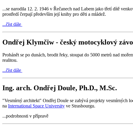
...se narodila 12. 2. 1946 v Řečanech nad Labem jako třetí dítě venk
prostředí čerpají především její knihy pro děti a mládež.
...číst dále
Ondřej Klymčiw - český motocyklový záv
Prohánět se po dunách, brodit řeky, stoupat do 5000 metrů nad mořem
realitou.
...číst dále
Ing. arch. Ondřej Doule, Ph.D., M.Sc.
"Vesmírný architekt" Ondřej Doule se zabývá projekty vesmírných l
na
International Space University
ve Strasbourgu.
...podrobnosti v přípravě