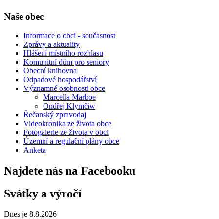
Naše obec
Informace o obci - současnost
Zprávy a aktuality
Hlášení místního rozhlasu
Komunitní dům pro seniory
Obecní knihovna
Odpadové hospodářství
Významné osobnosti obce
Marcella Marboe
Ondřej Klymčiw
Řečanský zpravodaj
Videokronika ze života obce
Fotogalerie ze života v obci
Územní a regulační plány obce
Anketa
Najdete nás na Facebooku
Svátky a výročí
Dnes je 8.8.2026