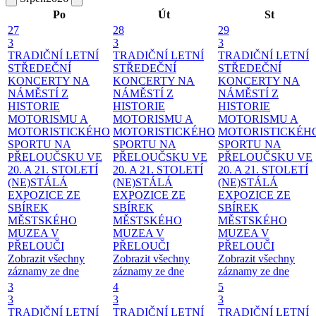
Po
Út
St
27
28
29
3
3
3
TRADIČNÍ LETNÍ
TRADIČNÍ LETNÍ
TRADIČNÍ LETNÍ
STŘEDEČNÍ
STŘEDEČNÍ
STŘEDEČNÍ
KONCERTY NA
KONCERTY NA
KONCERTY NA
NÁMĚSTÍ
Z
NÁMĚSTÍ
Z
NÁMĚSTÍ
Z
HISTORIE
HISTORIE
HISTORIE
MOTORISMU A
MOTORISMU A
MOTORISMU A
MOTORISTICKÉHO
MOTORISTICKÉHO
MOTORISTICKÉH
SPORTU NA
SPORTU NA
SPORTU NA
PŘELOUČSKU VE
PŘELOUČSKU VE
PŘELOUČSKU VE
20. A 21. STOLETÍ
20. A 21. STOLETÍ
20. A 21. STOLETÍ
(NE)STÁLÁ
(NE)STÁLÁ
(NE)STÁLÁ
EXPOZICE ZE
EXPOZICE ZE
EXPOZICE ZE
SBÍREK
SBÍREK
SBÍREK
MĚSTSKÉHO
MĚSTSKÉHO
MĚSTSKÉHO
MUZEA V
MUZEA V
MUZEA V
PŘELOUČI
PŘELOUČI
PŘELOUČI
Zobrazit všechny
Zobrazit všechny
Zobrazit všechny
záznamy ze dne
záznamy ze dne
záznamy ze dne
3
4
5
3
3
3
TRADIČNÍ LETNÍ
TRADIČNÍ LETNÍ
TRADIČNÍ LETNÍ