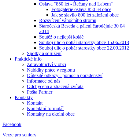
Oslava "850 let - Řečany nad Labem"
Fotogalerie oslava 850 let obce
Jak se slavilo 800 let založení obce
Rozsvícení vánočního stromu
Staročeská Beseda a pálení čarodějnic 30 04
2014
Soutěž o nejlepší koláč
Souboj ulic o pohár starostky obce 15.06.2013
Souboj ulic o pohár starostky obce 22.09.2012
Spolky a sdružení
Praktické info
Zdravotnictví v obci
Nabídky práce v regionu
Důležité odkazy - pomoc a poradenství
Informace od nás
Odchycena a ztracená zvířata
Pošta Partner
Kontakty
Kontakt
Kontaktní formulář
Kontakty na okolní obce
Facebook
Verze pro seniory