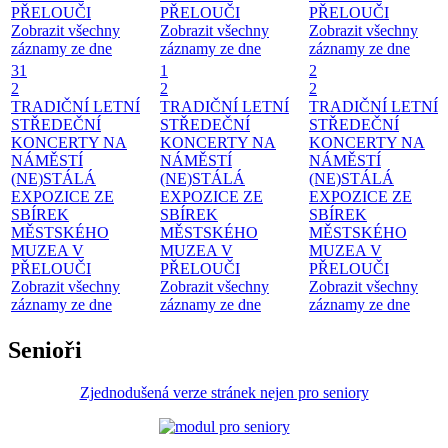
PŘELOUČI
PŘELOUČI
PŘELOUČI
Zobrazit všechny
Zobrazit všechny
Zobrazit všechny
záznamy ze dne
záznamy ze dne
záznamy ze dne
31
1
2
2
2
2
TRADIČNÍ LETNÍ
TRADIČNÍ LETNÍ
TRADIČNÍ LETNÍ
STŘEDEČNÍ
STŘEDEČNÍ
STŘEDEČNÍ
KONCERTY NA
KONCERTY NA
KONCERTY NA
NÁMĚSTÍ
NÁMĚSTÍ
NÁMĚSTÍ
(NE)STÁLÁ
(NE)STÁLÁ
(NE)STÁLÁ
EXPOZICE ZE
EXPOZICE ZE
EXPOZICE ZE
SBÍREK
SBÍREK
SBÍREK
MĚSTSKÉHO
MĚSTSKÉHO
MĚSTSKÉHO
MUZEA V
MUZEA V
MUZEA V
PŘELOUČI
PŘELOUČI
PŘELOUČI
Zobrazit všechny
Zobrazit všechny
Zobrazit všechny
záznamy ze dne
záznamy ze dne
záznamy ze dne
Senioři
Zjednodušená verze stránek nejen pro seniory