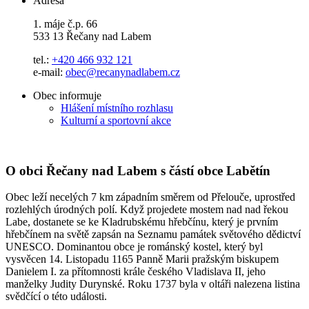
Adresa
1. máje č.p. 66
533 13 Řečany nad Labem
tel.:
+420 466 932 121
e-mail:
obec@recanynadlabem.cz
Obec informuje
Hlášení místního rozhlasu
Kulturní a sportovní akce
O obci Řečany nad Labem s částí obce Labětín
Obec leží necelých 7 km západním směrem od Přelouče, uprostřed
rozlehlých úrodných polí. Když projedete mostem nad nad řekou
Labe, dostanete se ke Kladrubskému hřebčínu, který je prvním
hřebčínem na světě zapsán na Seznamu památek světového dědictví
UNESCO. Dominantou obce je románský kostel, který byl
vysvěcen 14. Listopadu 1165 Panně Marii pražským biskupem
Danielem I. za přítomnosti krále českého Vladislava II, jeho
manželky Judity Durynské. Roku 1737 byla v oltáři nalezena listina
svědčící o této události.