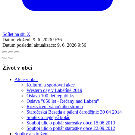
Sdílet na síti X
Datum vložení:
9. 6. 2026 9:36
Datum poslední aktualizace:
9. 6. 2026 9:56
Život v obci
Akce v obci
Kulturní a sportovní akce
Western day v Labětíně 2019
Oslava 100. let republiky
Oslava "850 let - Řečany nad Labem"
Rozsvícení vánočního stromu
Staročeská Beseda a pálení čarodějnic 30 04 2014
Soutěž o nejlepší koláč
Souboj ulic o pohár starostky obce 15.06.2013
Souboj ulic o pohár starostky obce 22.09.2012
Spolky a sdružení