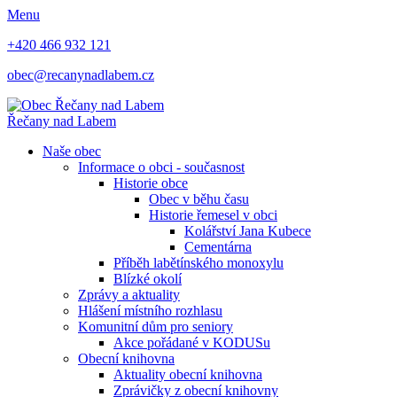
Menu
+420 466 932 121
obec@recanynadlabem.cz
Řečany nad Labem
Naše obec
Informace o obci - současnost
Historie obce
Obec v běhu času
Historie řemesel v obci
Kolářství Jana Kubece
Cementárna
Příběh labětínského monoxylu
Blízké okolí
Zprávy a aktuality
Hlášení místního rozhlasu
Komunitní dům pro seniory
Akce pořádané v KODUSu
Obecní knihovna
Aktuality obecní knihovna
Zprávičky z obecní knihovny