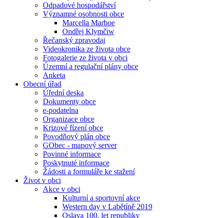
Odpadové hospodářství
Významné osobnosti obce
Marcella Marboe
Ondřej Klymčiw
Řečanský zpravodaj
Videokronika ze života obce
Fotogalerie ze života v obci
Územní a regulační plány obce
Anketa
Obecní úřad
Úřední deska
Dokumenty obce
e-podatelna
Organizace obce
Krizové řízení obce
Povodňový plán obce
GObec - mapový server
Povinné informace
Poskytnuté informace
Žádosti a formuláře ke stažení
Život v obci
Akce v obci
Kulturní a sportovní akce
Western day v Labětíně 2019
Oslava 100. let republiky