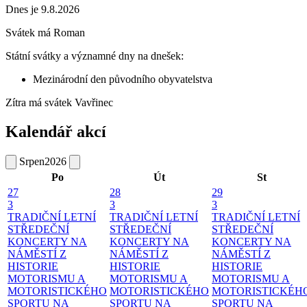
Dnes je 9.8.2026
Svátek má
Roman
Státní svátky a významné dny na dnešek:
Mezinárodní den původního obyvatelstva
Zítra má svátek
Vavřinec
Kalendář akcí
Srpen
2026
Po
Út
St
27
28
29
3
3
3
TRADIČNÍ LETNÍ
TRADIČNÍ LETNÍ
TRADIČNÍ LETNÍ
STŘEDEČNÍ
STŘEDEČNÍ
STŘEDEČNÍ
KONCERTY NA
KONCERTY NA
KONCERTY NA
NÁMĚSTÍ
Z
NÁMĚSTÍ
Z
NÁMĚSTÍ
Z
HISTORIE
HISTORIE
HISTORIE
MOTORISMU A
MOTORISMU A
MOTORISMU A
MOTORISTICKÉHO
MOTORISTICKÉHO
MOTORISTICKÉH
SPORTU NA
SPORTU NA
SPORTU NA