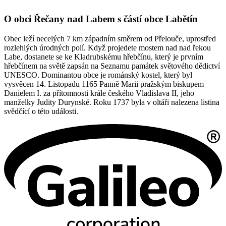
O obci Řečany nad Labem s částí obce Labětín
Obec leží necelých 7 km západním směrem od Přelouče, uprostřed
rozlehlých úrodných polí. Když projedete mostem nad nad řekou
Labe, dostanete se ke Kladrubskému hřebčínu, který je prvním
hřebčínem na světě zapsán na Seznamu památek světového dědictví
UNESCO. Dominantou obce je románský kostel, který byl
vysvěcen 14. Listopadu 1165 Panně Marii pražským biskupem
Danielem I. za přítomnosti krále českého Vladislava II, jeho
manželky Judity Durynské. Roku 1737 byla v oltáři nalezena listina
svědčící o této události.