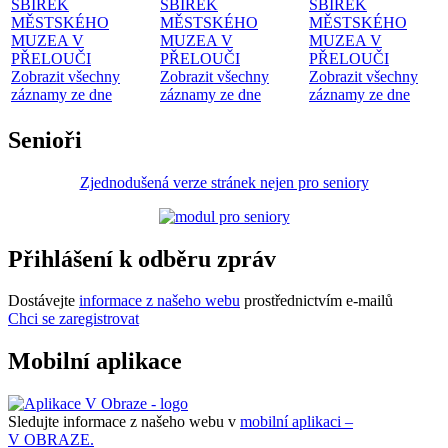
SBÍREK
SBÍREK
SBÍREK
MĚSTSKÉHO
MĚSTSKÉHO
MĚSTSKÉHO
MUZEA V
MUZEA V
MUZEA V
PŘELOUČI
PŘELOUČI
PŘELOUČI
Zobrazit všechny
Zobrazit všechny
Zobrazit všechny
záznamy ze dne
záznamy ze dne
záznamy ze dne
Senioři
Zjednodušená verze stránek nejen pro seniory
Přihlášení k odběru zpráv
Dostávejte
informace z našeho webu
prostřednictvím e-mailů
Chci se zaregistrovat
Mobilní aplikace
Sledujte informace z našeho webu v
mobilní aplikaci –
V OBRAZE.