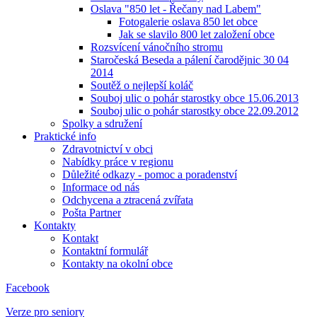
Oslava "850 let - Řečany nad Labem"
Fotogalerie oslava 850 let obce
Jak se slavilo 800 let založení obce
Rozsvícení vánočního stromu
Staročeská Beseda a pálení čarodějnic 30 04
2014
Soutěž o nejlepší koláč
Souboj ulic o pohár starostky obce 15.06.2013
Souboj ulic o pohár starostky obce 22.09.2012
Spolky a sdružení
Praktické info
Zdravotnictví v obci
Nabídky práce v regionu
Důležité odkazy - pomoc a poradenství
Informace od nás
Odchycena a ztracená zvířata
Pošta Partner
Kontakty
Kontakt
Kontaktní formulář
Kontakty na okolní obce
Facebook
Verze pro seniory