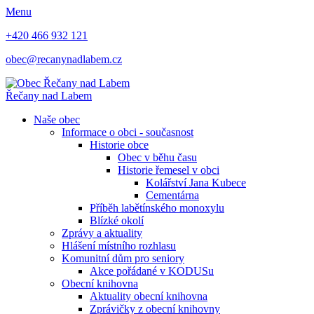
Menu
+420 466 932 121
obec@recanynadlabem.cz
Řečany nad Labem
Naše obec
Informace o obci - současnost
Historie obce
Obec v běhu času
Historie řemesel v obci
Kolářství Jana Kubece
Cementárna
Příběh labětínského monoxylu
Blízké okolí
Zprávy a aktuality
Hlášení místního rozhlasu
Komunitní dům pro seniory
Akce pořádané v KODUSu
Obecní knihovna
Aktuality obecní knihovna
Zprávičky z obecní knihovny