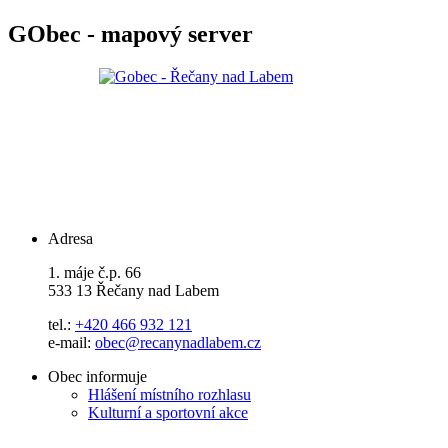
GObec - mapový server
Adresa
1. máje č.p. 66
533 13 Řečany nad Labem
tel.:
+420 466 932 121
e-mail:
obec@recanynadlabem.cz
Obec informuje
Hlášení místního rozhlasu
Kulturní a sportovní akce