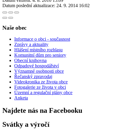
Datum vložení:
4. 8. 2010 15:09
Datum poslední aktualizace:
24. 9. 2014 16:02
Naše obec
Informace o obci - současnost
Zprávy a aktuality
Hlášení místního rozhlasu
Komunitní dům pro seniory
Obecní knihovna
Odpadové hospodářství
Významné osobnosti obce
Řečanský zpravodaj
Videokronika ze života obce
Fotogalerie ze života v obci
Územní a regulační plány obce
Anketa
Najdete nás na Facebooku
Svátky a výročí