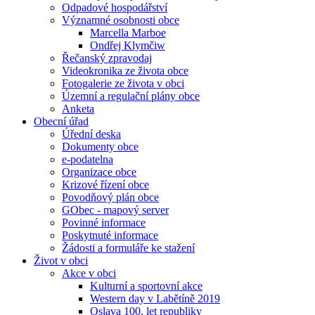
Odpadové hospodářství
Významné osobnosti obce
Marcella Marboe
Ondřej Klymčiw
Řečanský zpravodaj
Videokronika ze života obce
Fotogalerie ze života v obci
Územní a regulační plány obce
Anketa
Obecní úřad
Úřední deska
Dokumenty obce
e-podatelna
Organizace obce
Krizové řízení obce
Povodňový plán obce
GObec - mapový server
Povinné informace
Poskytnuté informace
Žádosti a formuláře ke stažení
Život v obci
Akce v obci
Kulturní a sportovní akce
Western day v Labětíně 2019
Oslava 100. let republiky