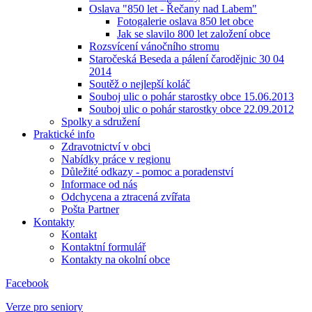
Oslava "850 let - Řečany nad Labem"
Fotogalerie oslava 850 let obce
Jak se slavilo 800 let založení obce
Rozsvícení vánočního stromu
Staročeská Beseda a pálení čarodějnic 30 04
2014
Soutěž o nejlepší koláč
Souboj ulic o pohár starostky obce 15.06.2013
Souboj ulic o pohár starostky obce 22.09.2012
Spolky a sdružení
Praktické info
Zdravotnictví v obci
Nabídky práce v regionu
Důležité odkazy - pomoc a poradenství
Informace od nás
Odchycena a ztracená zvířata
Pošta Partner
Kontakty
Kontakt
Kontaktní formulář
Kontakty na okolní obce
Facebook
Verze pro seniory