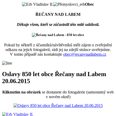
Obec
ŘEČANY NAD LABEM
Děkuje všem, kteří se zúčastnili této milé události.
Pokud by někteří z účastníků/návštěvníků měli zájem o zveřejnění
odkazu na jejich fotogalerií, rádi jej na zdejší stránce uveřejníme.
V tomto případě nás kontaktujte
obec@recanynadlabem.cz
Oslavy 850 let obce Řečany nad Labem
20.06.2015
Kliknutím na obrázek
se dostanete do fotogalerie
(samostatný web
v novém okně)