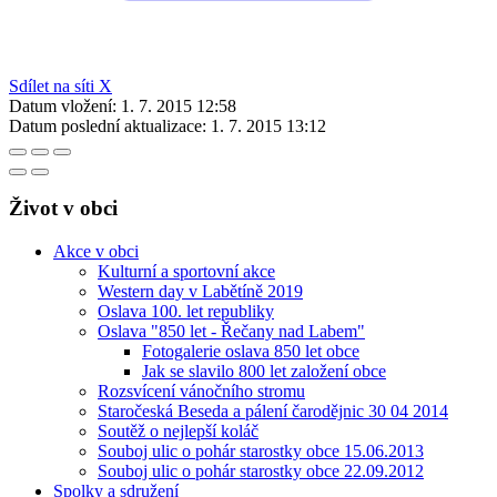
Sdílet na síti X
Datum vložení:
1. 7. 2015 12:58
Datum poslední aktualizace:
1. 7. 2015 13:12
Život v obci
Akce v obci
Kulturní a sportovní akce
Western day v Labětíně 2019
Oslava 100. let republiky
Oslava "850 let - Řečany nad Labem"
Fotogalerie oslava 850 let obce
Jak se slavilo 800 let založení obce
Rozsvícení vánočního stromu
Staročeská Beseda a pálení čarodějnic 30 04 2014
Soutěž o nejlepší koláč
Souboj ulic o pohár starostky obce 15.06.2013
Souboj ulic o pohár starostky obce 22.09.2012
Spolky a sdružení