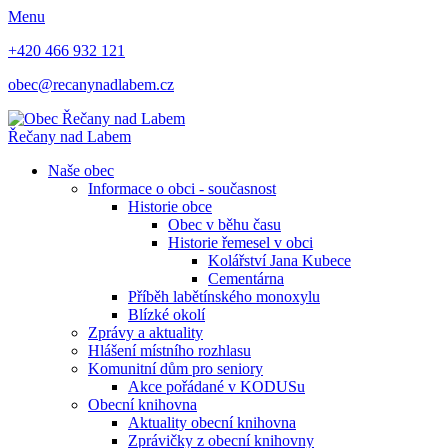
Menu
+420 466 932 121
obec@recanynadlabem.cz
Řečany nad Labem
Naše obec
Informace o obci - současnost
Historie obce
Obec v běhu času
Historie řemesel v obci
Kolářství Jana Kubece
Cementárna
Příběh labětínského monoxylu
Blízké okolí
Zprávy a aktuality
Hlášení místního rozhlasu
Komunitní dům pro seniory
Akce pořádané v KODUSu
Obecní knihovna
Aktuality obecní knihovna
Zprávičky z obecní knihovny