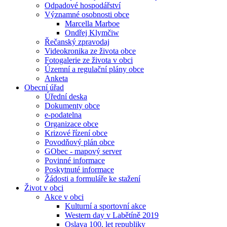
Odpadové hospodářství
Významné osobnosti obce
Marcella Marboe
Ondřej Klymčiw
Řečanský zpravodaj
Videokronika ze života obce
Fotogalerie ze života v obci
Územní a regulační plány obce
Anketa
Obecní úřad
Úřední deska
Dokumenty obce
e-podatelna
Organizace obce
Krizové řízení obce
Povodňový plán obce
GObec - mapový server
Povinné informace
Poskytnuté informace
Žádosti a formuláře ke stažení
Život v obci
Akce v obci
Kulturní a sportovní akce
Western day v Labětíně 2019
Oslava 100. let republiky