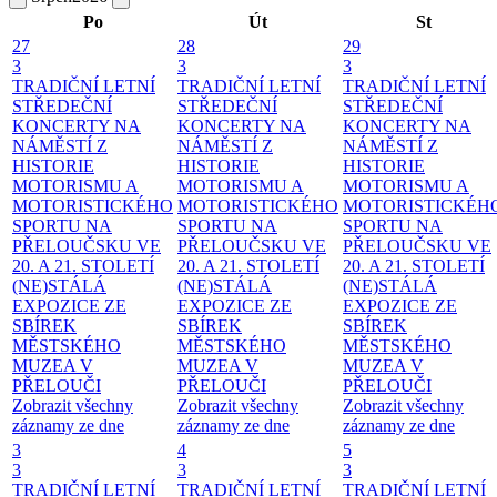
Po
Út
St
27
28
29
3
3
3
TRADIČNÍ LETNÍ
TRADIČNÍ LETNÍ
TRADIČNÍ LETNÍ
STŘEDEČNÍ
STŘEDEČNÍ
STŘEDEČNÍ
KONCERTY NA
KONCERTY NA
KONCERTY NA
NÁMĚSTÍ
Z
NÁMĚSTÍ
Z
NÁMĚSTÍ
Z
HISTORIE
HISTORIE
HISTORIE
MOTORISMU A
MOTORISMU A
MOTORISMU A
MOTORISTICKÉHO
MOTORISTICKÉHO
MOTORISTICKÉH
SPORTU NA
SPORTU NA
SPORTU NA
PŘELOUČSKU VE
PŘELOUČSKU VE
PŘELOUČSKU VE
20. A 21. STOLETÍ
20. A 21. STOLETÍ
20. A 21. STOLETÍ
(NE)STÁLÁ
(NE)STÁLÁ
(NE)STÁLÁ
EXPOZICE ZE
EXPOZICE ZE
EXPOZICE ZE
SBÍREK
SBÍREK
SBÍREK
MĚSTSKÉHO
MĚSTSKÉHO
MĚSTSKÉHO
MUZEA V
MUZEA V
MUZEA V
PŘELOUČI
PŘELOUČI
PŘELOUČI
Zobrazit všechny
Zobrazit všechny
Zobrazit všechny
záznamy ze dne
záznamy ze dne
záznamy ze dne
3
4
5
3
3
3
TRADIČNÍ LETNÍ
TRADIČNÍ LETNÍ
TRADIČNÍ LETNÍ