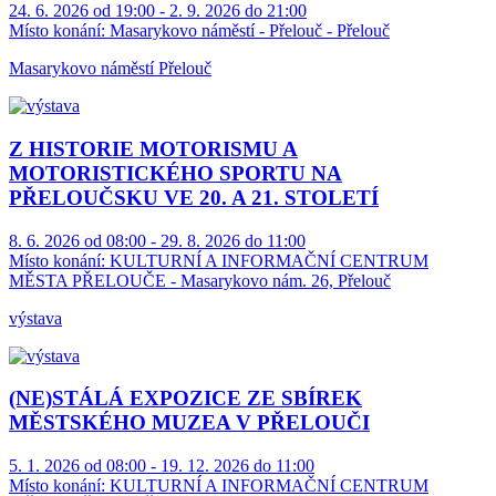
24. 6. 2026 od 19:00 - 2. 9. 2026 do 21:00
Místo konání:
Masarykovo náměstí - Přelouč - Přelouč
Masarykovo náměstí Přelouč
Z HISTORIE MOTORISMU A
MOTORISTICKÉHO SPORTU NA
PŘELOUČSKU VE 20. A 21. STOLETÍ
8. 6. 2026 od 08:00 - 29. 8. 2026 do 11:00
Místo konání:
KULTURNÍ A INFORMAČNÍ CENTRUM
MĚSTA PŘELOUČE - Masarykovo nám. 26, Přelouč
výstava
(NE)STÁLÁ EXPOZICE ZE SBÍREK
MĚSTSKÉHO MUZEA V PŘELOUČI
5. 1. 2026 od 08:00 - 19. 12. 2026 do 11:00
Místo konání:
KULTURNÍ A INFORMAČNÍ CENTRUM