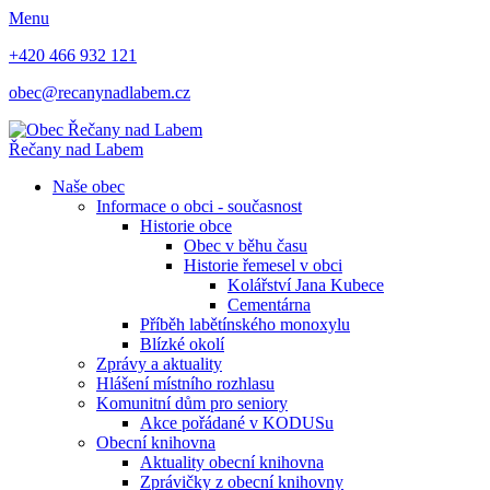
Menu
+420 466 932 121
obec@recanynadlabem.cz
Řečany nad Labem
Naše obec
Informace o obci - současnost
Historie obce
Obec v běhu času
Historie řemesel v obci
Kolářství Jana Kubece
Cementárna
Příběh labětínského monoxylu
Blízké okolí
Zprávy a aktuality
Hlášení místního rozhlasu
Komunitní dům pro seniory
Akce pořádané v KODUSu
Obecní knihovna
Aktuality obecní knihovna
Zprávičky z obecní knihovny