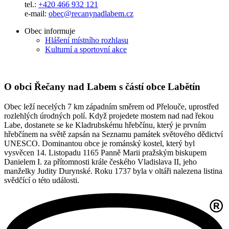
tel.:
+420 466 932 121
e-mail:
obec@recanynadlabem.cz
Obec informuje
Hlášení místního rozhlasu
Kulturní a sportovní akce
O obci Řečany nad Labem s částí obce Labětín
Obec leží necelých 7 km západním směrem od Přelouče, uprostřed
rozlehlých úrodných polí. Když projedete mostem nad nad řekou
Labe, dostanete se ke Kladrubskému hřebčínu, který je prvním
hřebčínem na světě zapsán na Seznamu památek světového dědictví
UNESCO. Dominantou obce je románský kostel, který byl
vysvěcen 14. Listopadu 1165 Panně Marii pražským biskupem
Danielem I. za přítomnosti krále českého Vladislava II, jeho
manželky Judity Durynské. Roku 1737 byla v oltáři nalezena listina
svědčící o této události.