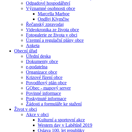
Odpadové hospodářství
Významné osobnosti obce
Marcella Marboe
Ondřej Klymčiw
Řečanský zpravodaj
Videokronika ze života obce
Fotogalerie ze života v obci
Územní a regulační plány obce
Anketa
Obecní úřad
Úřední deska
Dokumenty obce
e-podatelna
Organizace obce
Krizové řízení obce
Povodňový plán obce
GObec - mapový server
Povinné informace
Poskytnuté informace
Žádosti a formuláře ke stažení
Život v obci
Akce v obci
Kulturní a sportovní akce
Western day v Labětíně 2019
Oslava 100. let republiky