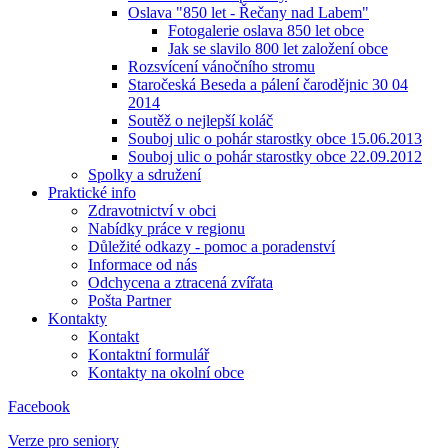
Oslava "850 let - Řečany nad Labem"
Fotogalerie oslava 850 let obce
Jak se slavilo 800 let založení obce
Rozsvícení vánočního stromu
Staročeská Beseda a pálení čarodějnic 30 04
2014
Soutěž o nejlepší koláč
Souboj ulic o pohár starostky obce 15.06.2013
Souboj ulic o pohár starostky obce 22.09.2012
Spolky a sdružení
Praktické info
Zdravotnictví v obci
Nabídky práce v regionu
Důležité odkazy - pomoc a poradenství
Informace od nás
Odchycena a ztracená zvířata
Pošta Partner
Kontakty
Kontakt
Kontaktní formulář
Kontakty na okolní obce
Facebook
Verze pro seniory