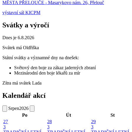
MĚSTA PŘELOUČE - Masarykovo nám. 26, Přelouč
výstavní sál KICPM
Svátky a výročí
Dnes je 6.8.2026
Svátek má
Oldřiška
Státní svátky a významné dny na dnešek:
Světový den boje za zákaz jaderných zbraní
Mezinárodní den boje lékařů za mír
Zítra má svátek
Lada
Kalendář akcí
Srpen
2026
Po
Út
St
27
28
29
3
3
3