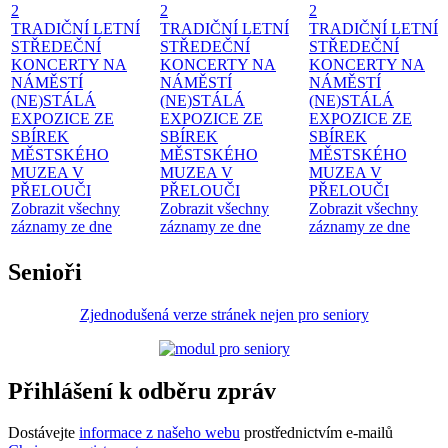
2
2
2
TRADIČNÍ LETNÍ
TRADIČNÍ LETNÍ
TRADIČNÍ LETNÍ
STŘEDEČNÍ
STŘEDEČNÍ
STŘEDEČNÍ
KONCERTY NA
KONCERTY NA
KONCERTY NA
NÁMĚSTÍ
NÁMĚSTÍ
NÁMĚSTÍ
(NE)STÁLÁ
(NE)STÁLÁ
(NE)STÁLÁ
EXPOZICE ZE
EXPOZICE ZE
EXPOZICE ZE
SBÍREK
SBÍREK
SBÍREK
MĚSTSKÉHO
MĚSTSKÉHO
MĚSTSKÉHO
MUZEA V
MUZEA V
MUZEA V
PŘELOUČI
PŘELOUČI
PŘELOUČI
Zobrazit všechny
Zobrazit všechny
Zobrazit všechny
záznamy ze dne
záznamy ze dne
záznamy ze dne
Senioři
Zjednodušená verze stránek nejen pro seniory
Přihlášení k odběru zpráv
Dostávejte
informace z našeho webu
prostřednictvím e-mailů