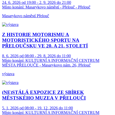
24. 6. 2026 od 19:00 - 2. 9. 2026 do 21:00
Místo konání:
Masarykovo náměstí - Přelouč - Přelouč
Masarykovo náměstí Přelouč
Z HISTORIE MOTORISMU A
MOTORISTICKÉHO SPORTU NA
PŘELOUČSKU VE 20. A 21. STOLETÍ
8. 6. 2026 od 08:00 - 29. 8. 2026 do 11:00
Místo konání:
KULTURNÍ A INFORMAČNÍ CENTRUM
MĚSTA PŘELOUČE - Masarykovo nám. 26, Přelouč
výstava
(NE)STÁLÁ EXPOZICE ZE SBÍREK
MĚSTSKÉHO MUZEA V PŘELOUČI
5. 1. 2026 od 08:00 - 19. 12. 2026 do 11:00
Místo konání:
KULTURNÍ A INFORMAČNÍ CENTRUM