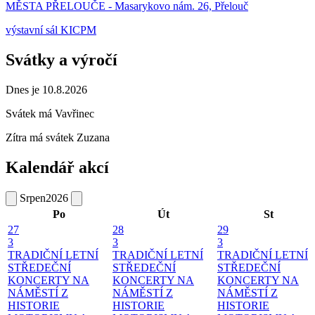
MĚSTA PŘELOUČE - Masarykovo nám. 26, Přelouč
výstavní sál KICPM
Svátky a výročí
Dnes je 10.8.2026
Svátek má
Vavřinec
Zítra má svátek
Zuzana
Kalendář akcí
Srpen
2026
Po
Út
St
27
28
29
3
3
3
TRADIČNÍ LETNÍ
TRADIČNÍ LETNÍ
TRADIČNÍ LETNÍ
STŘEDEČNÍ
STŘEDEČNÍ
STŘEDEČNÍ
KONCERTY NA
KONCERTY NA
KONCERTY NA
NÁMĚSTÍ
Z
NÁMĚSTÍ
Z
NÁMĚSTÍ
Z
HISTORIE
HISTORIE
HISTORIE