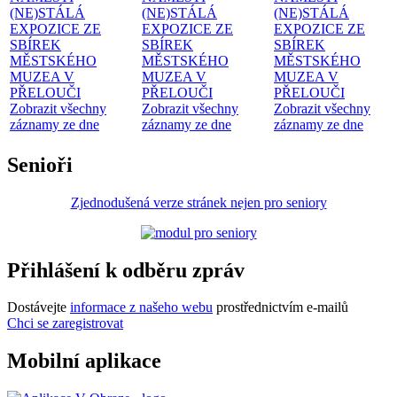
(NE)STÁLÁ
(NE)STÁLÁ
(NE)STÁLÁ
EXPOZICE ZE
EXPOZICE ZE
EXPOZICE ZE
SBÍREK
SBÍREK
SBÍREK
MĚSTSKÉHO
MĚSTSKÉHO
MĚSTSKÉHO
MUZEA V
MUZEA V
MUZEA V
PŘELOUČI
PŘELOUČI
PŘELOUČI
Zobrazit všechny
Zobrazit všechny
Zobrazit všechny
záznamy ze dne
záznamy ze dne
záznamy ze dne
Senioři
Zjednodušená verze stránek nejen pro seniory
Přihlášení k odběru zpráv
Dostávejte
informace z našeho webu
prostřednictvím e-mailů
Chci se zaregistrovat
Mobilní aplikace