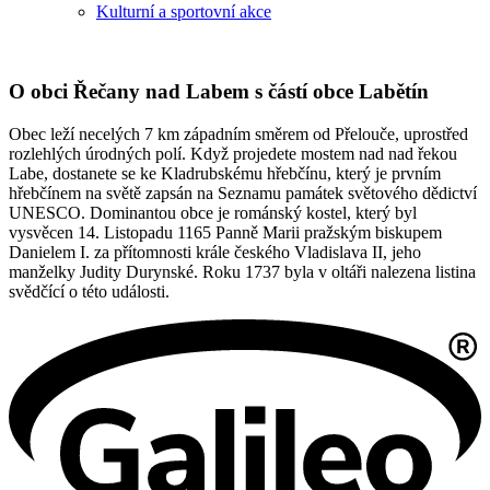
Kulturní a sportovní akce
O obci Řečany nad Labem s částí obce Labětín
Obec leží necelých 7 km západním směrem od Přelouče, uprostřed
rozlehlých úrodných polí. Když projedete mostem nad nad řekou
Labe, dostanete se ke Kladrubskému hřebčínu, který je prvním
hřebčínem na světě zapsán na Seznamu památek světového dědictví
UNESCO. Dominantou obce je románský kostel, který byl
vysvěcen 14. Listopadu 1165 Panně Marii pražským biskupem
Danielem I. za přítomnosti krále českého Vladislava II, jeho
manželky Judity Durynské. Roku 1737 byla v oltáři nalezena listina
svědčící o této události.