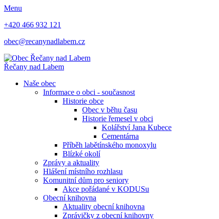
Menu
+420 466 932 121
obec@recanynadlabem.cz
Řečany nad Labem
Naše obec
Informace o obci - současnost
Historie obce
Obec v běhu času
Historie řemesel v obci
Kolářství Jana Kubece
Cementárna
Příběh labětínského monoxylu
Blízké okolí
Zprávy a aktuality
Hlášení místního rozhlasu
Komunitní dům pro seniory
Akce pořádané v KODUSu
Obecní knihovna
Aktuality obecní knihovna
Zprávičky z obecní knihovny