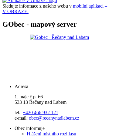
Sledujte informace z našeho webu v
mobilní aplikaci –
V OBRAZE.
GObec - mapový server
Adresa
1. máje č.p. 66
533 13 Řečany nad Labem
tel.:
+420 466 932 121
e-mail:
obec@recanynadlabem.cz
Obec informuje
Hlášení místního rozhlasu