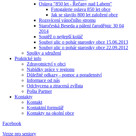
Oslava "850 let - Řečany nad Labem"
Fotogalerie oslava 850 let obce
Jak se slavilo 800 let založení obce
Rozsvícení vánočního stromu
Staročeská Beseda a pálení čarodějnic 30 04
2014
Soutěž o nejlepší koláč
Souboj ulic o pohár starostky obce 15.06.2013
Souboj ulic o pohár starostky obce 22.09.2012
Spolky a sdružení
Praktické info
Zdravotnictví v obci
Nabídky práce v regionu
Důležité odkazy - pomoc a poradenství
Informace od nás
Odchycena a ztracená zvířata
Pošta Partner
Kontakty
Kontakt
Kontaktní formulář
Kontakty na okolní obce
Facebook
Verze pro seniory