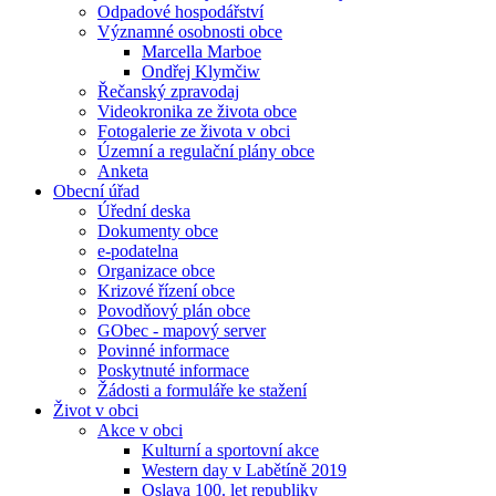
Odpadové hospodářství
Významné osobnosti obce
Marcella Marboe
Ondřej Klymčiw
Řečanský zpravodaj
Videokronika ze života obce
Fotogalerie ze života v obci
Územní a regulační plány obce
Anketa
Obecní úřad
Úřední deska
Dokumenty obce
e-podatelna
Organizace obce
Krizové řízení obce
Povodňový plán obce
GObec - mapový server
Povinné informace
Poskytnuté informace
Žádosti a formuláře ke stažení
Život v obci
Akce v obci
Kulturní a sportovní akce
Western day v Labětíně 2019
Oslava 100. let republiky